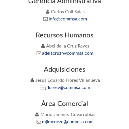
Gerencia Administrativa
Carlos Coli Salas
info@commsa.com
Recursos Humanos
Abel de la Cruz Reyes
adelacruzr@commsa.com
Adquisiciones
Jesús Eduardo Flores Villanueva
jfloresv@commsa.com
Conócenos
Área Comercial
Nuestra Actividad
Mario Jímenez Covarrubias
Comunidad y Medio Ambiente
mjimenezc@commsa.com
Nuestra Gente